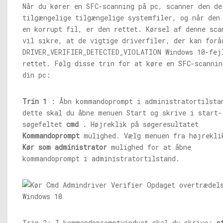
Når du kører en SFC-scanning på pc, scanner den de
tilgængelige tilgængelige systemfiler, og når den
en korrupt fil, er den rettet. Kørsel af denne sca
vil sikre, at de vigtige driverfiler, der kan forå
DRIVER_VERIFIER_DETECTED_VIOLATION Windows 10-fej
rettet. Følg disse trin for at køre en SFC-scannin
din pc:
Trin 1
: Åbn kommandoprompt i administratortilsta
dette skal du åbne menuen Start og skrive i start-
søgefeltet
cmd
. Højreklik på søgeresultatet
Kommandoprompt
mulighed. Vælg menuen fra højrekli
Kør som administrator
mulighed for at åbne
kommandoprompt i administratortilstand.
Trin 2: I kommandopromptvinduet skal du skrive:
s