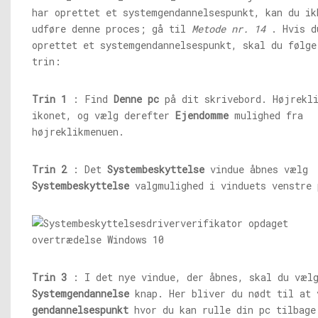
har oprettet et systemgendannelsespunkt, kan du ik
udføre denne proces; gå til
Metode nr. 14
. Hvis d
oprettet et systemgendannelsespunkt, skal du følge
trin:
Trin 1
: Find
Denne pc
på dit skrivebord. Højrekli
ikonet, og vælg derefter
Ejendomme
mulighed fra
højreklikmenuen.
Trin 2
: Det
Systembeskyttelse
vindue åbnes vælg
Systembeskyttelse
valgmulighed i vinduets venstre 
Trin 3
: I det nye vindue, der åbnes, skal du væl
Systemgendannelse
knap. Her bliver du nødt til at 
gendannelsespunkt
hvor du kan rulle din pc tilbage