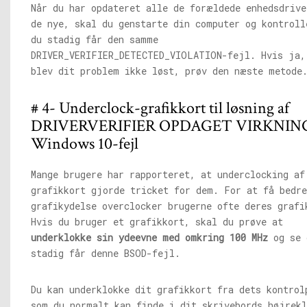
Når du har opdateret alle de forældede enhedsdrive
de nye, skal du genstarte din computer og kontroll
du stadig får den samme
DRIVER_VERIFIER_DETECTED_VIOLATION-fejl. Hvis ja,
blev dit problem ikke løst, prøv den næste metode
# 4- Underclock-grafikkort til løsning af
DRIVERVERIFIER OPDAGET VIRKNIN
Windows 10-fejl
Mange brugere har rapporteret, at underclocking af
grafikkort gjorde tricket for dem. For at få bedre
grafikydelse overclocker brugerne ofte deres grafi
Hvis du bruger et grafikkort, skal du prøve at
underklokke sin ydeevne med omkring 100 MHz
og se 
stadig får denne BSOD-fejl.
Du kan underklokke dit grafikkort fra dets kontrol
som du normalt kan finde i dit skrivebords højrek