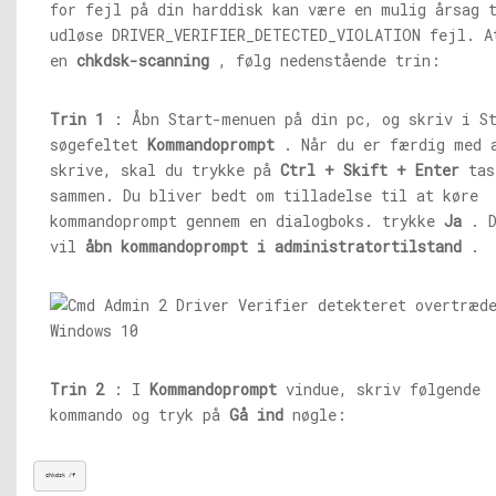
for fejl på din harddisk kan være en mulig årsag 
udløse DRIVER_VERIFIER_DETECTED_VIOLATION fejl. A
en
chkdsk-scanning
, følg nedenstående trin:
Trin 1
: Åbn Start-menuen på din pc, og skriv i S
søgefeltet
Kommandoprompt
. Når du er færdig med 
skrive, skal du trykke på
Ctrl + Skift + Enter
tas
sammen. Du bliver bedt om tilladelse til at køre
kommandoprompt gennem en dialogboks. trykke
Ja
. D
vil
åbn kommandoprompt i administratortilstand
.
Trin 2
: I
Kommandoprompt
vindue, skriv følgende
kommando og tryk på
Gå ind
nøgle:
chkdsk /f