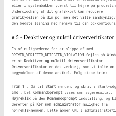
eller i systembakken yderst til højre på proceslin
Underclocking af dit grafikkort kan reducere
grafikydelsen på din pc, men det ville sandsynligv
den bedste løsning med hensyn til din pc-konfigura
# 5 - Deaktiver og nulstil driververifikator
En af mulighederne for at slippe af med
DRIVER_VERIFIER_DETECTED_VIOLATION-fejlen på Wind
er at
Deaktiver og nulstil driververifikator
.
Driververifikator
er det værktøj, som vi talte om
begyndelsen af ​​denne artikel. Følg disse trin:
Trin 1
: Gå til
Start
menuen, og skriv i Start-søg
cmd
. Det
Kommandoprompt
vises som søgeresultat.
Højreklik
på den
Kommandoprompt
indstilling, og k
derefter på
Kør som administrator
mulighed fra
højreklikmenuen. Dette åbner CMD i administratorti