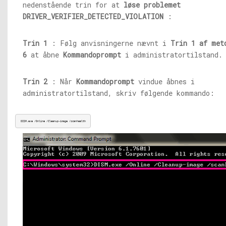
nedenstående trin for at
løse problemet
DRIVER_VERIFIER_DETECTED_VIOLATION
:
Trin 1
: Følg anvisningerne nævnt i
Trin 1 af met
6
at åbne
Kommandoprompt
i administratortilstand.
Trin 2
: Når
Kommandoprompt
vindue åbnes i
administratortilstand, skriv følgende kommando:
DISM.exe
 /Online /Cleanup-image /scanhealth