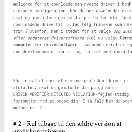
mulighed for at downloade den nyeste driver i henh
din pc's konfiguration. Når du har downloadet driv
skal du installere den på din pc. Du kan blot køre
downloadede driverfil. Eller følg trinnene som næv
trin 3 ovenfor, men i stedet for at vælge
Søg auto
efter opdateret driversoftware
skal du vælge
Genn
computer for driversoftware
. Gennemse derefter og
den downloadede driverfil, og fortsæt med installa
Når installationen af ​​din nye grafikkortdriver er
afsluttet, skal du genstarte din pc og se om
DRIVER_VERIFIER_DETECTED_VIOLATION-fejlen stadig
fortsætter med at bugse dig. I så fald kan du prøv
metode nr. 2.
# 2 - Rul tilbage til den ældre version af
grafikkortdriveren