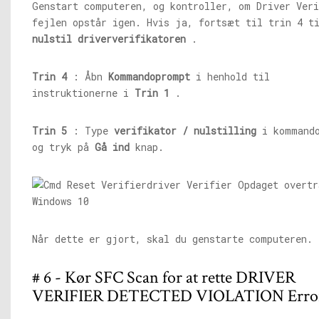
Genstart computeren, og kontroller, om Driver Veri
fejlen opstår igen. Hvis ja, fortsæt til trin 4 t
nulstil driververifikatoren
.
Trin 4
: Åbn
Kommandoprompt
i henhold til
instruktionerne i
Trin 1
.
Trin 5
: Type
verifikator / nulstilling
i kommando
og tryk på
Gå ind
knap.
Når dette er gjort, skal du genstarte computeren.
# 6 - Kør SFC Scan for at rette DRIVER
VERIFIER DETECTED VIOLATION Erro