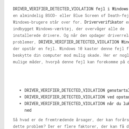
DRIVER_VERIFIER_DETECTED_VIOLATION fejl i Windows
en almindelig BSOD- eller Blue Screen of Death-fe
Windows-brugere står over for.
Driververifikator
e
indbygget Windows-værktøj, der overvåger alle de
installerede drivere. Og når den opdager driverrel
problemer,
DRIVER_VERIFIER_DETECTED_VIOLATION Win
der opstår en fejl. Windows 10 kaster denne fejl f
beskytte din computer mod mulig skade. Her er nogl
mulige måder, hvorpå denne fejl kan forekomme på 
DRIVER_VERIFIER_DETECTED_VIOLATION genstarts
DRIVER_VERIFIER_DETECTED_VIOLATION ved opsta
DRIVER_VERIFIER_DETECTED_VIOLATION når du lu
ned
Så hvad er de fremtrædende årsager, der kan forårs
dette problem? Der er flere faktorer, der kan få d