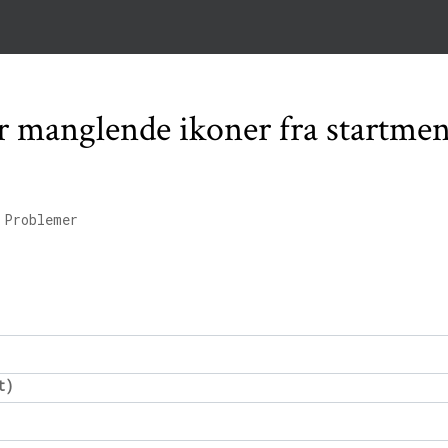
ler manglende ikoner fra startme
 Problemer
t)