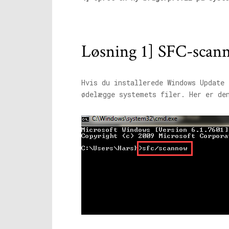
Løsning 1] SFC-scan
Hvis du installerede Windows Update 
ødelægge systemets filer. Her er d