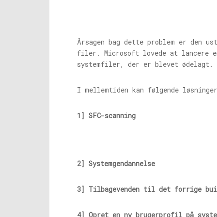
Årsagen bag dette problem er den us
filer. Microsoft lovede at lancere e
systemfiler, der er blevet ødelagt.
I mellemtiden kan følgende løsninge
1] SFC-scanning
2] Systemgendannelse
3] Tilbagevenden til det forrige
bui
4] Opret en ny brugerprofil på syst