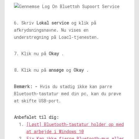
6. Skriv
Lokal service
og klik på
afkrydsningsnavne. Nu vises en
understregning på Loacl-tjenesten.
7. Klik nu på
Okay
.
8. Klik nu på
ansøge
og
Okay
.
Bemærk: -
Hvis du stadig ikke kan parre
Bluetooth-tastatur med din pc, kan du prøve
at skifte USB-port.
Anbefalet til dig:
[Løst] Bluetooth-tastatur holder op med
at arbejde i Windows 10
Fix Kan ikke fjerne Bluetooth-mus eller