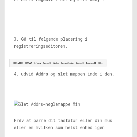
3. Gå til følgende placering i
registreringseditoren.
HKEY_USERS
.DEFAULT
Software
Microsoft
Windows
CurrentVersion
Bluetooth
ExceptionDB
Addrs
4. udvid
Addrs
og
slet
mappen inde i den.
Prøv at parre dit tastatur eller din mus
eller en hvilken som helst enhed igen