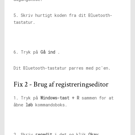
5. Skriv hurtigt koden fra dit Bluetooth-
tastatur.
6. Tryk på
Gå ind
.
Dit Bluetooth-tastatur parres med pc'en.
Fix 2 - Brug af registreringseditor
1. Tryk på
Windows-tast + R
sammen for at
åbne
løb
kommandoboks.
2. Skriv
regedit
i det og klik
Okay
.