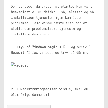
Den service, du prøver at starte, kan være
beskadiget
eller
defekt
. Så,
sletter
og så
installation
tjenesten igen kan løse
problemet. Følg disse næste trin for at
slette den problematiske tjeneste og
installere den igen-
1. Tryk på
Windows-nøgle + R
, og skriv “
Regedit
”I
Løb
vindue, og tryk på
Gå ind
.
2. I
Registreringseditor
vindue, skal du
blot følge denne sti-
HKEY_LOCAL_MACHINE>SYSTEM>CurrentControlSet>Services.