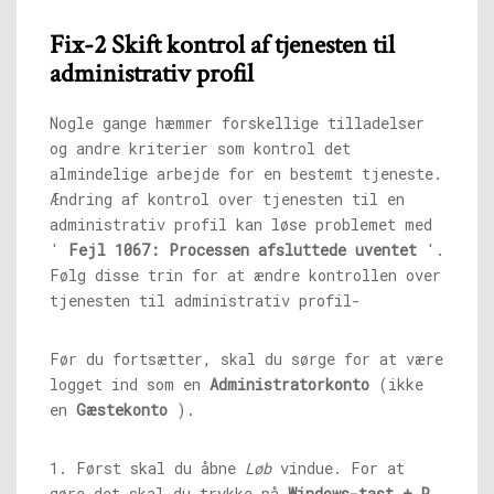
Fix-2 Skift kontrol af tjenesten til
administrativ profil
Nogle gange hæmmer forskellige tilladelser
og andre kriterier som kontrol det
almindelige arbejde for en bestemt tjeneste.
Ændring af kontrol over tjenesten til en
administrativ profil kan løse problemet med
'
Fejl 1067: Processen afsluttede uventet
'.
Følg disse trin for at ændre kontrollen over
tjenesten til administrativ profil-
Før du fortsætter, skal du sørge for at være
logget ind som en
Administratorkonto
(ikke
en
Gæstekonto
).
1. Først skal du åbne
Løb
vindue. For at
gøre det skal du trykke på
Windows-tast + R