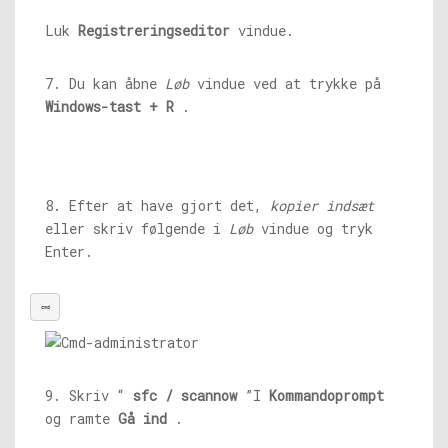
Luk
Registreringseditor
vindue.
7. Du kan åbne
Løb
vindue ved at trykke på
Windows-tast + R
.
8. Efter at have gjort det,
kopier indsæt
eller skriv følgende i
Løb
vindue og tryk
Enter.
cmd
9. Skriv “
sfc / scannow
”I
Kommandoprompt
og ramte
Gå ind
.