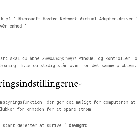
ik
på '
Microsoft Hosted Network Virtual Adapter-driver
”
vér enhed
'.
tart skal du åbne
Kommandoprompt
vindue, og kontroller, o
løsning, hvis du stadig står over for det samme problem.
ringsindstillingerne-
ømstyringsfunktion, der gør det muligt for computeren at
lukker for enheden for at spare strøm.
 start derefter at skrive “
devmgmt
'.