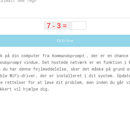
Få Et Svar
rk på din computer fra
Kommandoprompt
, der er en chance 
andoprompt
vindue. Det hostede netværk er en funktion i 
s du har denne fejlmeddelelse, sker det måske på grund a
ible WiFi-driver, der er installeret i dit system. Opdat
se rettelser for at løse dit problem, men inden du går v
ikkert vil hjælpe dig.