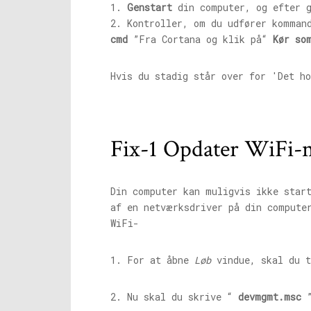
1.
Genstart
din computer, og efter g
2. Kontroller, om du udfører komma
cmd
”Fra Cortana og klik på“
Kør so
Hvis du stadig står over for 'Det h
Fix-1 Opdater WiFi-n
Din computer kan muligvis ikke star
af en netværksdriver på din compute
WiFi-
1. For at åbne
Løb
vindue, skal du 
2. Nu skal du skrive “
devmgmt.msc