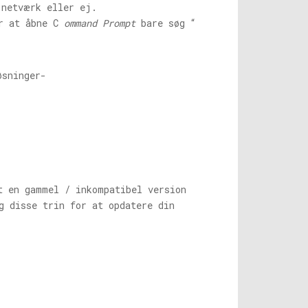
 netværk eller ej.
or at åbne C
ommand Prompt
bare søg “
øsninger-
t en gammel / inkompatibel version
g disse trin for at opdatere din