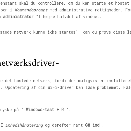
enstart skal du kontrollere, om du kan starte et hostet
ndoen i
Kommandoprompt
med administrative rettigheder. F
m administrator
”I højre halvdel af vinduet.
ostede netværk kunne ikke startes', kan du prøve disse l
etværksdriver-
te det hostede netværk, fordi der muligvis er installere
r. Opdatering af din WiFi-driver kan løse problemet. Føl
trykke på '
Windows-tast + R
'.
”I
Enhedshåndtering
og derefter ramt
Gå ind
.