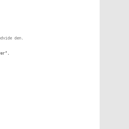
udvide den.
ver”.