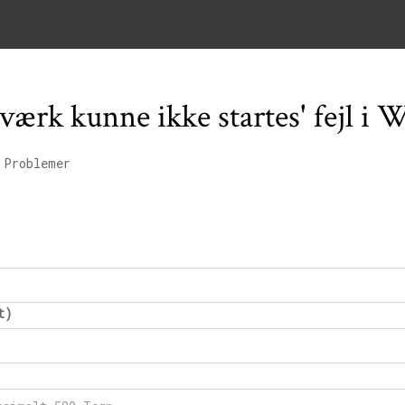
tværk kunne ikke startes' fejl i
 Problemer
t)