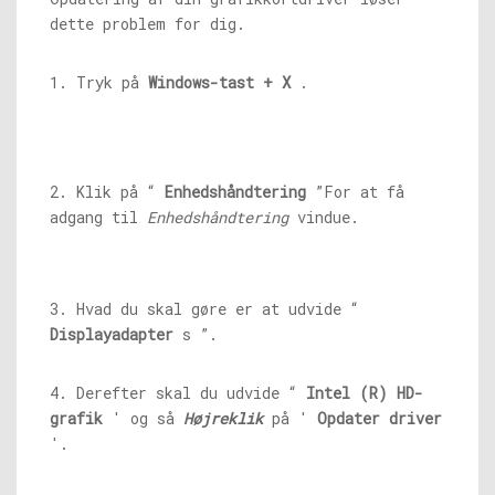
dette problem for dig.
1. Tryk på
Windows-tast + X
.
2. Klik på “
Enhedshåndtering
”For at få
adgang til
Enhedshåndtering
vindue.
3. Hvad du skal gøre er at udvide “
Displayadapter
s ”.
4. Derefter skal du udvide “
Intel (R) HD-
grafik
' og så
Højreklik
på '
Opdater driver
'.