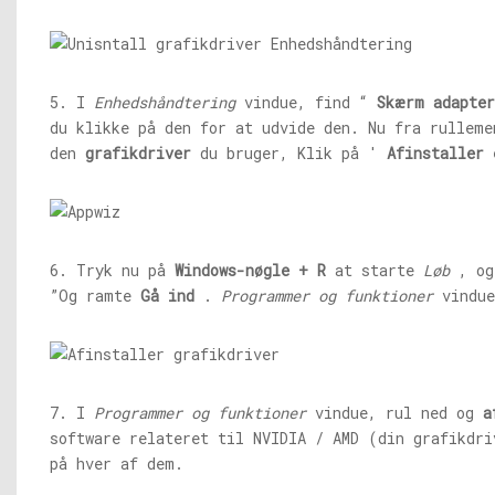
5. I
Enhedshåndtering
vindue, find “
Skærm
adapter
du klikke på den for at udvide den. Nu fra rullem
den
grafikdriver
du bruger,
Klik på '
Afinstaller 
6. Tryk nu på
Windows-nøgle + R
at starte
Løb
, og
”Og ramte
Gå ind
.
Programmer og funktioner
vindue
7. I
Programmer og funktioner
vindue, rul ned og
a
software relateret til NVIDIA / AMD (din grafikdr
på hver af dem.