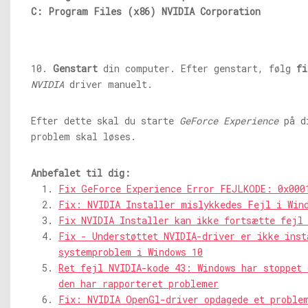
C: Program Files (x86) NVIDIA Corporation
10.
Genstart
din computer. Efter genstart, følg
fi
NVIDIA
driver manuelt.
Efter dette skal du starte
GeForce Experience
på di
problem skal løses.
Anbefalet til dig:
Fix GeForce Experience Error FEJLKODE: 0x000
Fix: NVIDIA Installer mislykkedes Fejl i Win
Fix NVIDIA Installer kan ikke fortsætte fejl
Fix - Understøttet NVIDIA-driver er ikke inst
systemproblem i Windows 10
Ret fejl NVIDIA-kode 43: Windows har stoppet 
den har rapporteret problemer
Fix: NVIDIA OpenGl-driver opdagede et proble