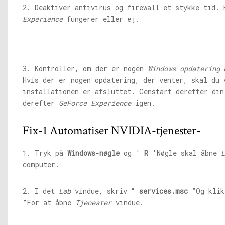
2. Deaktiver antivirus og firewall et stykke tid.
Experience
fungerer eller ej.
3. Kontroller, om der er nogen
Windows opdatering
a
Hvis der er nogen opdatering, der venter, skal du 
installationen er afsluttet. Genstart derefter din
derefter
GeForce Experience
igen.
Fix-1 Automatiser NVIDIA-tjenester-
1. Tryk på
Windows-nøgle
og '
R
'Nøgle skal åbne
L
computer.
2. I det
Løb
vindue, skriv “
services.msc
”Og klik
”For at åbne
Tjenester
vindue.