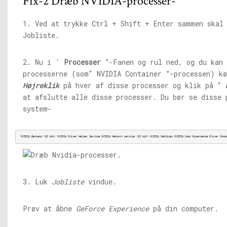
Fix-2 Dræb NVIDIA-processer-
1. Ved at trykke Ctrl + Shift + Enter sammen skal
Jobliste.
2. Nu i '
Processer
”-Fanen og rul ned, og du kan 
processerne (som“ NVIDIA Container ”-processen) kø
Højreklik
på hver af disse processer og klik på “
at afslutte alle disse processer. Du bør se disse 
system-
NVIDIA Backend (32 bit) NVIDIA Driver Helper Service NVIDIA Network service (32 bit) NVIDIA Settings NVIDIA User Experience Driver Comp
3. Luk
Jobliste
vindue.
Prøv at åbne
GeForce Experience
på din computer.