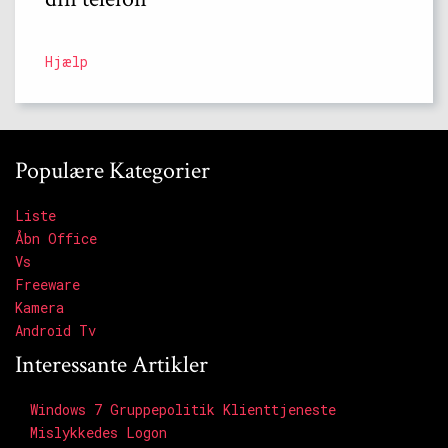
Hjælp
Populære Kategorier
Liste
Åbn Office
Vs
Freeware
Kamera
Android Tv
Interessante Artikler
Windows 7 Gruppepolitik Klienttjeneste
Mislykkedes Logon