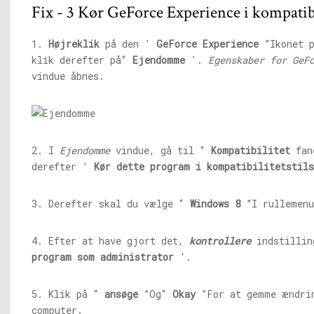
Fix - 3 Kør GeForce Experience i kompatibil
1.
Højreklik
på den '
GeForce Experience
”Ikonet p
klik derefter på“
Ejendomme
'.
Egenskaber for GeF
vindue åbnes.
2. I
Ejendomme
vindue, gå til “
Kompatibilitet
fan
derefter '
Kør dette program i kompatibilitetstil
3. Derefter skal du vælge “
Windows 8
”I rullemenu
4. Efter at have gjort det,
kontrollere
indstilli
program som administrator
'.
5. Klik på “
ansøge
”Og“
Okay
”For at gemme ændrin
computer.