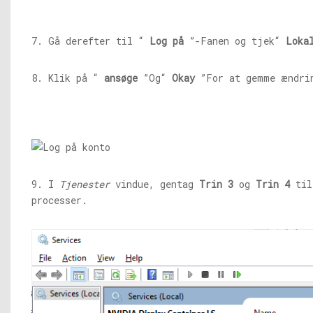
7. Gå derefter til “
Log på
”-Fanen og tjek“
Loka
8. Klik på “
ansøge
”Og“
Okay
”For at gemme ændri
9. I
Tjenester
vindue, gentag
Trin 3
og
Trin 4
til
processer.