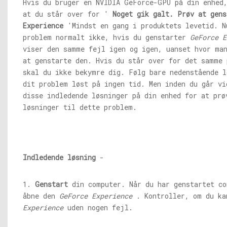
Hvis du bruger en NVIDIA GeForce-GPU på din enhed,
at du står over for '
Noget gik galt. Prøv at gen
Experience
'Mindst en gang i produktets levetid. N
problem normalt ikke, hvis du genstarter
GeForce E
viser den samme fejl igen og igen, uanset hvor man
at genstarte den. Hvis du står over for det samme 
skal du ikke bekymre dig. Følg bare nedenstående l
dit problem løst på ingen tid. Men inden du går vi
disse indledende løsninger på din enhed for at prø
løsninger til dette problem.
Indledende løsning
-
1.
Genstart
din computer. Når du har genstartet co
åbne den
GeForce Experience
. Kontroller, om du k
Experience
uden nogen fejl.