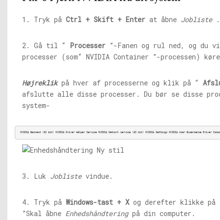
1. Tryk på
Ctrl + Skift + Enter
at åbne
Jobliste
.
2. Gå til “
Processer
”-Fanen og rul ned, og du vi
processer (som“ NVIDIA Container ”-processen) kør
Højreklik
på hver af processerne og klik på “
Afsl
afslutte alle disse processer. Du bør se disse pro
system-
NVIDIA Backend (32 bit) NVIDIA Driver Helper Service NVIDIA Network service (32 bit) NVIDIA Settings NVIDIA User Experience Driver Comp
3. Luk
Jobliste
vindue.
4. Tryk på
Windows-tast + X
og derefter klikke på
”Skal åbne
Enhedshåndtering
på din computer.