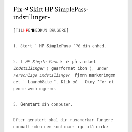
Fix-9 Skift HP SimplePass-
indstillinger-
[TIL
HP
ENHED
KUN BRUGERE]
1. Start “
HP SimplePass
”På din enhed.
2. I
HP Simple Pass
klik på vinduet
Indstillinger
(
gearformet ikon
), under
Personlige indstillinger,
fjern markeringen
det '
LaunchSite
“. Klik på '
Okay
”For at
gemme ændringerne.
3.
Genstart
din computer.
Efter genstart skal din musemarkør fungere
normalt uden den kontinuerlige blå cirkel