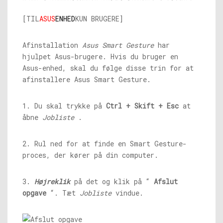
[TIL
ASUS
ENHED
KUN BRUGERE]
Afinstallation
Asus Smart Gesture
har
hjulpet Asus-brugere. Hvis du bruger en
Asus-enhed, skal du følge disse trin for at
afinstallere Asus Smart Gesture.
1. Du skal trykke på
Ctrl + Skift + Esc
at
åbne
Jobliste
.
2. Rul ned for at finde en Smart Gesture-
proces, der kører på din computer.
3.
Højreklik
på det og klik på “
Afslut
opgave
“. Tæt
Jobliste
vindue.