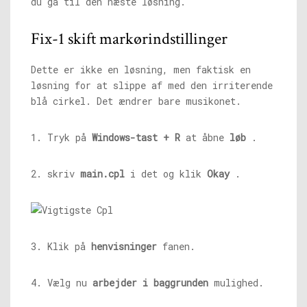
du gå til den næste løsning.
Fix-1 skift markørindstillinger
Dette er ikke en løsning, men faktisk en
løsning for at slippe af med den irriterende
blå cirkel. Det ændrer bare musikonet.
1. Tryk på
Windows-tast + R
at åbne
løb
.
2. skriv
main.cpl
i det og klik
Okay
.
3. Klik på
henvisninger
fanen.
4. Vælg nu
arbejder i baggrunden
mulighed.