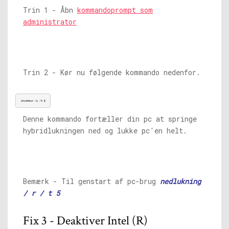
Trin 1 - Åbn
kommandoprompt som
administrator
Trin 2 - Kør nu følgende kommando nedenfor.
shutdown /s /t 5
Denne kommando fortæller din pc at springe
hybridlukningen ned og lukke pc'en helt.
Bemærk - Til genstart af pc-brug
nedlukning
/ r / t 5
Fix 3 - Deaktiver Intel (R)