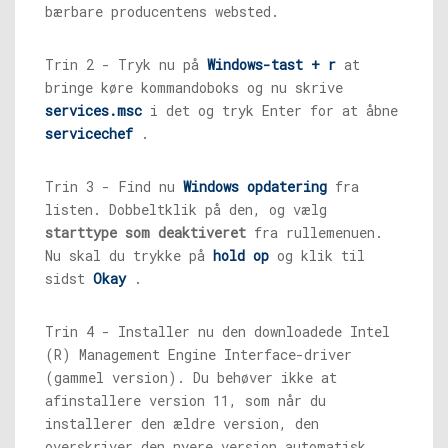
bærbare producentens websted.
Trin 2 - Tryk nu på
Windows-tast + r
at
bringe køre kommandoboks og nu skrive
services.msc
i det og tryk Enter for at åbne
servicechef
.
Trin 3 - Find nu
Windows opdatering
fra
listen. Dobbeltklik på den, og vælg
starttype som deaktiveret
fra rullemenuen.
Nu skal du trykke på
hold op
og klik til
sidst
Okay
.
Trin 4 - Installer nu den downloadede Intel
(R) Management Engine Interface-driver
(gammel version). Du behøver ikke at
afinstallere version 11, som når du
installerer den ældre version, den
overskriver den nyere version automatisk.