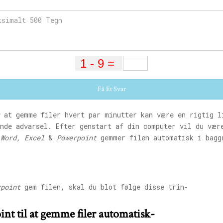
Få Et Svar
at gemme filer hvert par minutter kan være en rigtig l
ende advarsel. Efter genstart af din computer vil du vær
t
Word, Excel
&
Powerpoint
gemmer filen automatisk i bagg
rpoint
gem filen, skal du blot følge disse trin-
nt til at gemme filer automatisk-