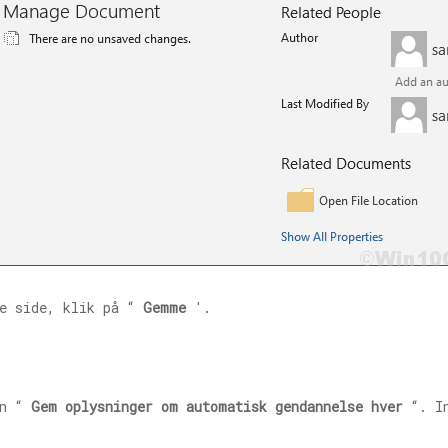
e side, klik på “
Gemme
'.
en “
Gem oplysninger om automatisk gendannelse hver
“. In