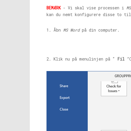
BEMÆRK
- Vi skal vise processen i
MS
kan du nemt konfigurere disse to ti
1. Åbn
MS Word
på din computer.
2. Klik nu på menulinjen på “
Fil
”O