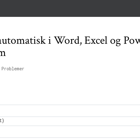
automatisk i Word, Excel og Po
um
 Problemer
t)