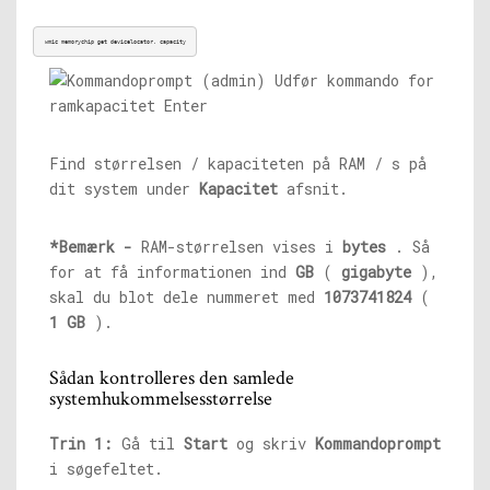
wmic memorychip get devicelocator, capacity
Find størrelsen / kapaciteten på RAM / s på
dit system under
Kapacitet
afsnit.
*Bemærk -
RAM-størrelsen vises i
bytes
. Så
for at få informationen ind
GB
(
gigabyte
),
skal du blot dele nummeret med
1073741824
(
1 GB
).
Sådan kontrolleres den samlede
systemhukommelsesstørrelse
Trin 1:
Gå til
Start
og skriv
Kommandoprompt
i søgefeltet.