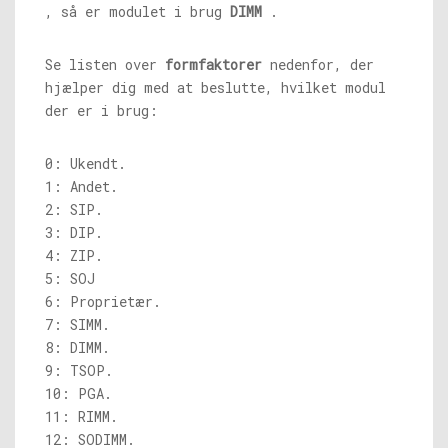
, så er modulet i brug
DIMM
.
Se listen over
formfaktorer
nedenfor, der
hjælper dig med at beslutte, hvilket modul
der er i brug:
0: Ukendt.
1: Andet.
2: SIP.
3: DIP.
4: ZIP.
5: SOJ
6: Proprietær.
7: SIMM.
8: DIMM.
9: TSOP.
10: PGA.
11: RIMM.
12: SODIMM.