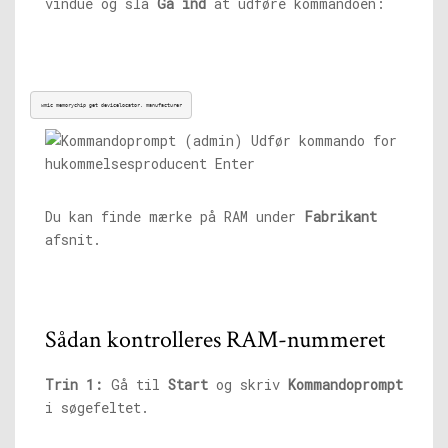
vindue og slå
Gå ind
at udføre kommandoen:
wmic memorychip get devicelocator, manufacturer
Du kan finde mærke på RAM under
Fabrikant
afsnit.
Sådan kontrolleres RAM-nummeret
Trin 1:
Gå til
Start
og skriv
Kommandoprompt
i søgefeltet.