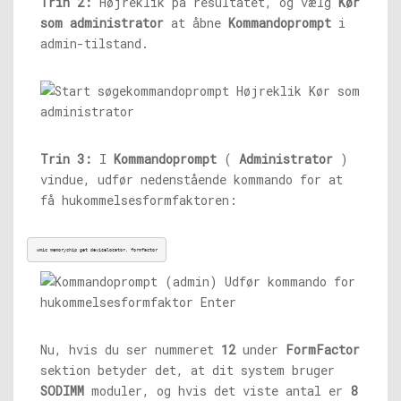
Trin 2:
Højreklik på resultatet, og vælg
Kør
som administrator
at åbne
Kommandoprompt
i
admin-tilstand.
Trin 3:
I
Kommandoprompt
(
Administrator
)
vindue, udfør nedenstående kommando for at
få hukommelsesformfaktoren:
wmic memorychip get devicelocator, formfactor
Nu, hvis du ser nummeret
12
under
FormFactor
sektion betyder det, at dit system bruger
SODIMM
moduler, og hvis det viste antal er
8