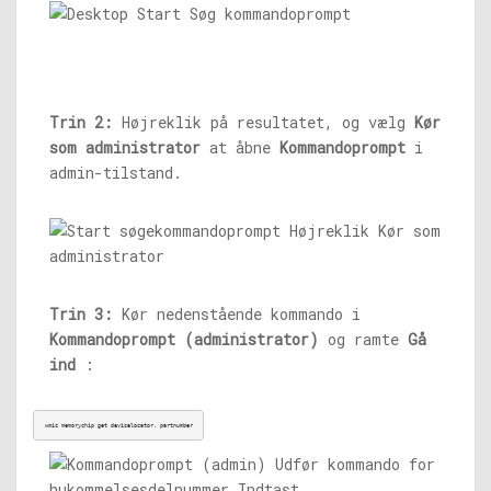
Trin 2:
Højreklik på resultatet, og vælg
Kør
som administrator
at åbne
Kommandoprompt
i
admin-tilstand.
Trin 3:
Kør nedenstående kommando i
Kommandoprompt (administrator)
og ramte
Gå
ind
:
wmic memorychip get devicelocator, partnumber