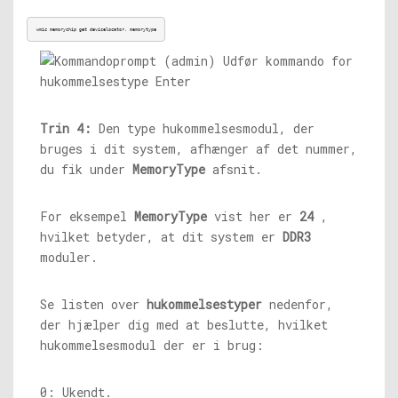
wmic memorychip get devicelocator, memorytype
Trin 4:
Den type hukommelsesmodul, der
bruges i dit system, afhænger af det nummer,
du fik under
MemoryType
afsnit.
For eksempel
MemoryType
vist her er
24
,
hvilket betyder, at dit system er
DDR3
moduler.
Se listen over
hukommelsestyper
nedenfor,
der hjælper dig med at beslutte, hvilket
hukommelsesmodul der er i brug:
0: Ukendt.