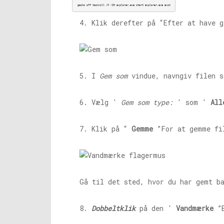
@echo off taskkill /F /IM 
explorer.exe
 start 
explorer.exe
 exit
4. Klik derefter på “Efter at have 
5. I
Gem som
vindue, navngiv filen 
6. Vælg '
Gem som type:
' som '
All
7. Klik på “
Gemme
”For at gemme fil
Gå til det sted, hvor du har gemt b
8.
Dobbeltklik
på den '
Vandmærke
”B