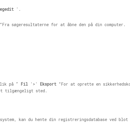
egedit
'.
Fra søgeresultaterne for at åbne den på din computer.
lik på “
Fil
'>'
Eksport
”For at oprette en sikkerhedsko
et tilgængeligt sted.
system, kan du hente din registreringsdatabase ved blot