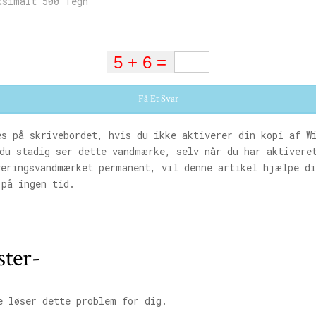
Få Et Svar
s på skrivebordet, hvis du ikke aktiverer din kopi af W
du stadig ser dette vandmærke, selv når du har aktivere
veringsvandmærket permanent, vil denne artikel hjælpe d
 på ingen tid.
ster-
 løser dette problem for dig.