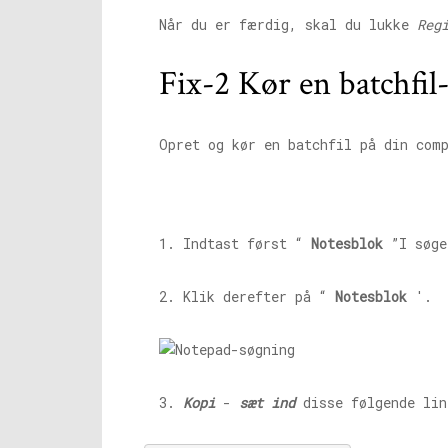
Når du er færdig, skal du lukke
Reg
Fix-2 Kør en batchfil
Opret og kør en batchfil på din com
1. Indtast først “
Notesblok
”I søge
2. Klik derefter på “
Notesblok
'.
3.
Kopi
-
sæt ind
disse følgende li