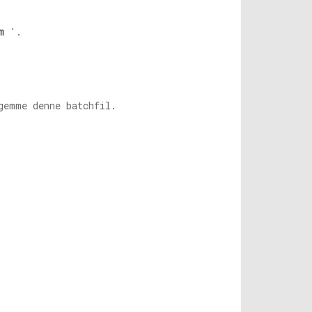
m
'.
gemme denne batchfil.