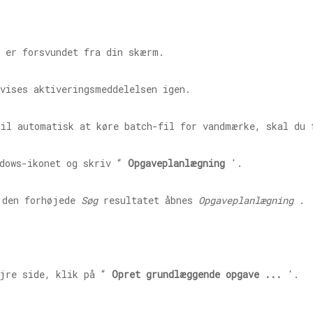
n er forsvundet fra din skærm.
vises aktiveringsmeddelelsen igen.
til automatisk at køre batch-fil for vandmærke, skal du 
ndows-ikonet og skriv “
Opgaveplanlægning
'.
den forhøjede
Søg
resultatet åbnes
Opgaveplanlægning
.
jre side, klik på “
Opret grundlæggende opgave ...
'.