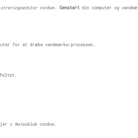
istreringseditor
vindue.
Genstart
din computer og vandmæ
-
puter for at dræbe vandmærke-processen.
feltet.
njer i
Notesblok
vindue.