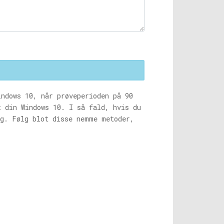
indows 10, når prøveperioden på 90
t din Windows 10. I så fald, hvis du
ig. Følg blot disse nemme metoder,