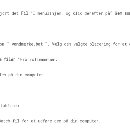
gjort det
Fil
”I menulinjen, og klik derefter på“
Gem so
som “
vandmæ
rke.bat
“. Vælg den valgte placering for at 
e filer
”Fra rullemenuen.
en på din computer.
atchfilen.
atch-fil for at udføre den på din computer.