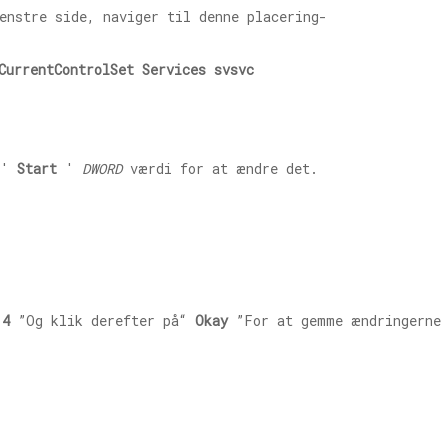
enstre side, naviger til denne placering-
CurrentControlSet Services svsvc
 '
Start
'
DWORD
værdi for at ændre det.
'
4
”Og klik derefter på“
Okay
”For at gemme ændringerne 