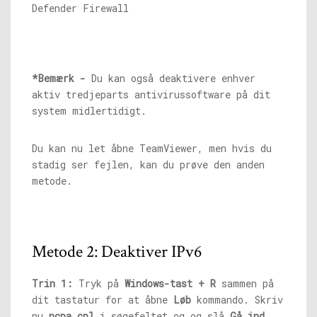
*Bemærk -
Du kan også deaktivere enhver
aktiv tredjeparts antivirussoftware på dit
system midlertidigt.
Du kan nu let åbne TeamViewer, men hvis du
stadig ser fejlen, kan du prøve den anden
metode.
Metode 2: Deaktiver IPv6
Trin 1:
Tryk på
Windows-tast + R
sammen på
dit tastatur for at åbne
Løb
kommando. Skriv
nu
ncpa.cpl
i søgefeltet og og slå
Gå ind
.