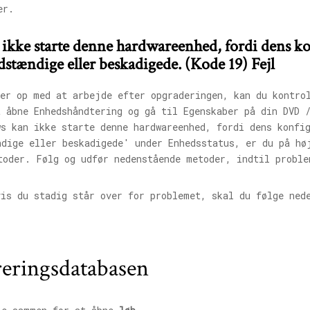
er.
kke starte denne hardwareenhed, fordi dens ko
dstændige eller beskadigede. (Kode 19) Fejl
der op med at arbejde efter opgraderingen, kan du kontro
t åbne Enhedshåndtering og gå til Egenskaber på din DVD 
s kan ikke starte denne hardwareenhed, fordi dens konfi
ndige eller beskadigede' under Enhedsstatus, er du på hø
toder. Følg og udfør nedenstående metoder, indtil proble
vis du stadig står over for problemet, skal du følge ned
treringsdatabasen