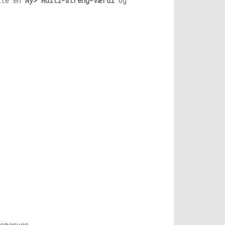
ette en
Ny> Multi-streng-værdi
og
smenuen.