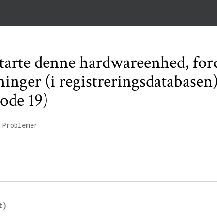
arte denne hardwareenhed, for
inger (i registreringsdatabasen
Kode 19)
 Problemer
t)