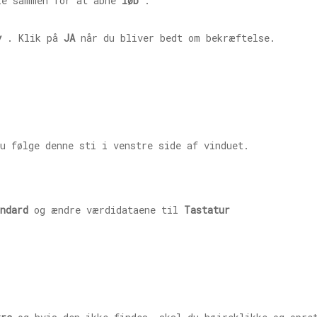
e sammen for at åbne
løb
.
y
. Klik på
JA
når du bliver bedt om bekræftelse.
u følge denne sti i venstre side af vinduet.
ndard
og ændre værdidataene til
Tastatur