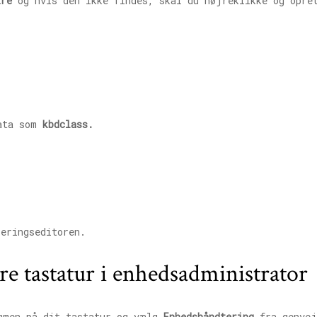
tre
og hvis den ikke findes, skal du højreklikke og opr
data som
kbdclass.
eringseditoren.
ere tastatur i enhedsadministrator
men på dit tastatur og vælg
Enhedshåndtering
fra genvej