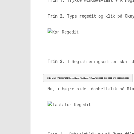
Trin 1.
Trykke
Windows-tast + R
nøgl
Trin 2.
Type
regedit
og klik på
Oka
Trin 3.
I Registreringseditor skal d
HKEY_LOCAL_MACHINESYSTEMCurrentControlSetControlClass{4D36E965-E325-11CE-BFC1-08002BE10318}
Nu, i højre side, dobbeltklik på
Sta