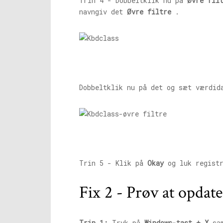
Trin 4 - Dobbeltklik nu på
Øvre fil
navngiv det
Øvre filtre
.
Dobbeltklik nu på det og sæt værdi
Trin 5 - Klik på
Okay
og luk registr
Fix 2 - Prøv at opdat
Trin 1:
Tryk på
Windows-tast + X
sam