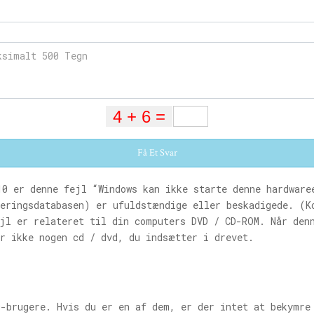
Få Et Svar
10 er denne fejl “Windows kan ikke starte denne hardware
reringsdatabasen) er ufuldstændige eller beskadigede. (K
ejl er relateret til din computers DVD / CD-ROM. Når den
er ikke nogen cd / dvd, du indsætter i drevet.
-brugere. Hvis du er en af ​​dem, er der intet at bekymr