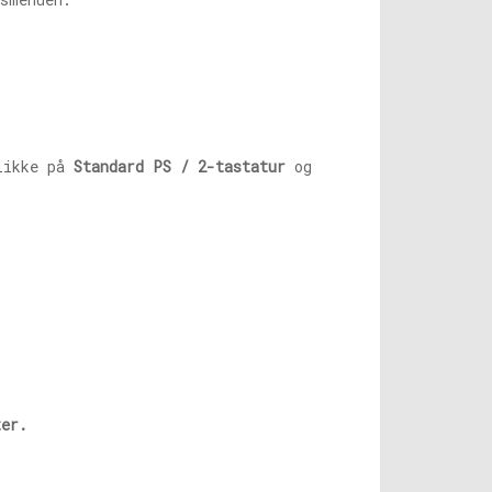
likke på
Standard PS / 2-tastatur
og
ter.