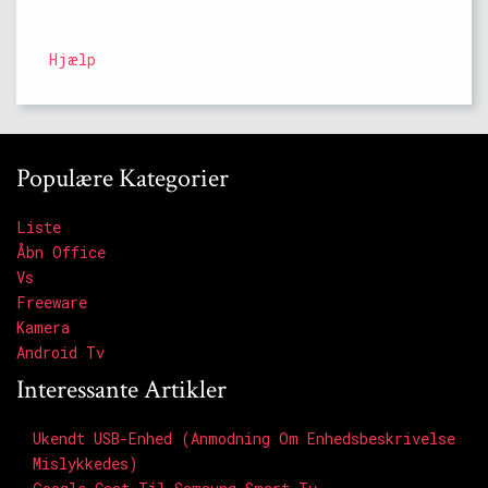
Hjælp
Populære Kategorier
Liste
Åbn Office
Vs
Freeware
Kamera
Android Tv
Interessante Artikler
Ukendt USB-Enhed (anmodning Om Enhedsbeskrivelse
Mislykkedes)