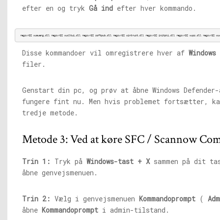
efter en og tryk
Gå ind
efter hver kommando.
regsvr32 
wuaueng.dll
 regsvr32 
wucltui.dll
 regsvr32 
softpub.dll
 regsvr32 
wintrust.dll
 regsvr32 
initpki.dll
 regsvr32 
wups.dll
 regsvr32 
wu
Disse kommandoer vil omregistrere hver af
Windows
filer.
Genstart din pc, og prøv at åbne Windows Defender-
fungere fint nu. Men hvis problemet fortsætter, ka
tredje metode.
Metode 3: Ved at køre SFC / Scannow C
Trin 1:
Tryk på
Windows-tast + X
sammen på dit tas
åbne genvejsmenuen.
Trin 2:
Vælg i genvejsmenuen
Kommandoprompt
(
Adm
åbne
Kommandoprompt
i admin-tilstand.