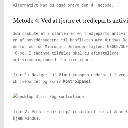
Alternativt kan du også prøve den 4. metode.
Metode 4: Ved at fjerne et tredjeparts anti
Som diskuteret i starten er en tredjeparts antivir
en af ​​hovedårsagerne til konflikten med Windows D
derfor ser du Microsoft Defender-fejlen: 0x80073b0
10-pc. I sådanne tilfælde skal du afinstallere
antivirusprogrammet fra tredjepart.
Trin 1:
Naviger til
Start
knappen nederst til vens
skrivebordet og skriv
Kontrolpanel
.
Trin 2:
Venstreklik nu på resultatet for at åbne
K
Hjem
vindue.