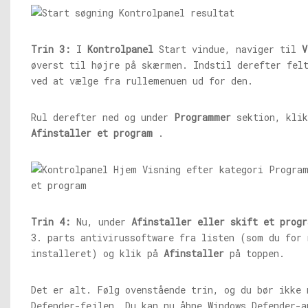
Trin 3:
I
Kontrolpanel
Start vindue, naviger til
V
øverst til højre på skærmen. Indstil derefter fel
ved at vælge fra rullemenuen ud for den.
Rul derefter ned og under
Programmer
sektion, klik
Afinstaller et program
.
Trin 4:
Nu, under
Afinstaller eller skift et progr
3. parts antivirussoftware fra listen (som du for 
installeret) og klik på
Afinstaller
på toppen.
Det er alt. Følg ovenstående trin, og du bør ikke 
Defender-fejlen. Du kan nu åbne Windows Defender-a